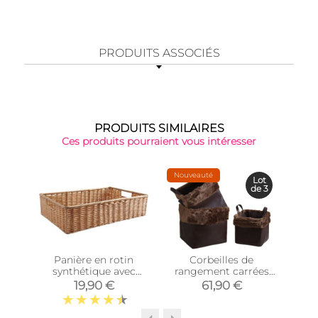
PRODUITS ASSOCIÉS
PRODUITS SIMILAIRES
Ces produits pourraient vous intéresser
Nouveauté
Lot
de 3
Panière en rotin
Corbeilles de
Co
synthétique avec
rangement carrées
mét
passe-main
avec fourrure
19,90 €
61,90 €
(Longueur 40cm)
synthétique (Lot de 3)