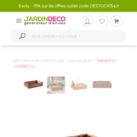
Exclu : -15% sur les offres outlet code DESTOCK15 👉
DÉCORATION INTÉRIEURE
RANGEMENT
PANIER ET
CORBEILLE