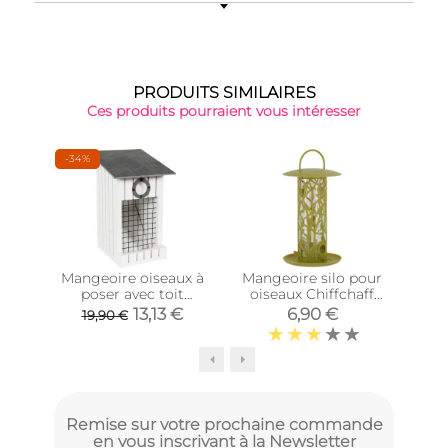
PRODUITS SIMILAIRES
Ces produits pourraient vous intéresser
-34%
Mangeoire oiseaux à
Mangeoire silo pour
Man
poser avec toit
oiseaux Chiffchaff
oi
ardoise
(Pour graines +
(
13,13 €
6,90 €
19,90 €
plateau + perchoir)
gr
Remise sur votre prochaine commande
en vous inscrivant à la Newsletter