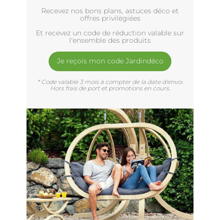
Recevez nos bons plans, astuces déco et
offres privilègiées
Et recevez un code de réduction valable sur
l'ensemble des produits
Je reçois mon code Jardindéco
* Code valable 3 mois à compter de la date d'envoi.
Hors frais de port et promotions en cours.