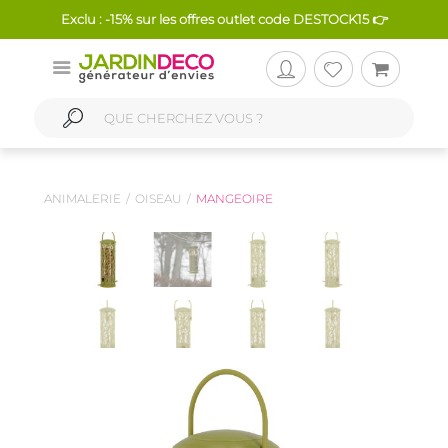
Exclu : -15% sur les offres outlet code DESTOCK15 👉
ANIMALERIE
OISEAU
MANGEOIRE