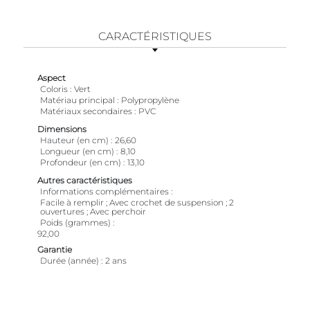
CARACTÉRISTIQUES
Aspect
Coloris
Vert
Matériau principal
Polypropylène
Matériaux secondaires
PVC
Dimensions
Hauteur (en cm)
26,60
Longueur (en cm)
8,10
Profondeur (en cm)
13,10
Autres caractéristiques
Informations complémentaires
Facile à remplir ; Avec crochet de suspension ; 2
ouvertures ; Avec perchoir
Poids (grammes)
92,00
Garantie
Durée (année)
2 ans