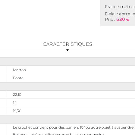
France métrop
Délai : entre l
Prix :
6,90 €
CARACTÉRISTIQUES
Marron
Fonte
22,10
14
19,30
Le crochet convient pour des paniers 10" ou autre objet à suspendre
Bol pouvant être utilisé comme bain ou mangeoire