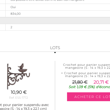
Oui
834,00
2
LOTS
Crochet pour panier suspe
mangeoire (S : 14 x 19,3 x 2
+ Crochet pour panier suspe
mangeoire (S : 14 x 19,3 x 2
21,80 €
20,71 €
Soit
1,09 €
(5%)
d'écon
10,90 €
Ref. ESS-1772
t pour panier suspendu avec
ire (S : 14 x 19,3 x 22,1 cm)