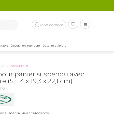
Mon compte
a table
Décoration intérieure
Détente et loisirs
EAU
MANGEOIRE
pour panier suspendu avec
(S : 14 x 19,3 x 22,1 cm)
772
ier suspendu avec mangeoire