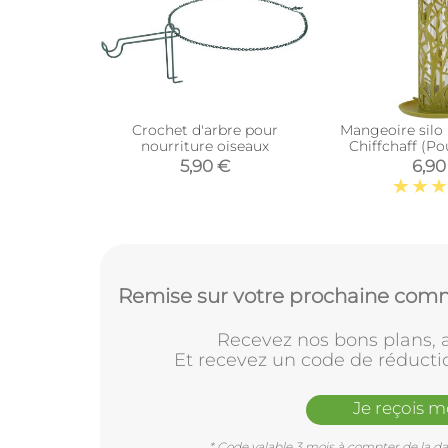
Crochet d'arbre pour
Mangeoire silo
nourriture oiseaux
Chiffchaff (Po
plateau + p
5,90 €
6,90
Remise sur votre prochaine comm
Recevez nos bons plans, a
Et recevez un code de réducti
Je reçois 
* Code valable 3 mois à compter de la dat