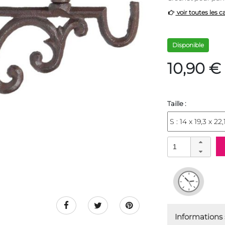
voir toutes les c
Disponible
10,90 €
Taille :
Informations s