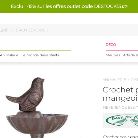
Exclu : -15% sur les offres outlet code DESTOCK15 👉
DÉCO
Animalerie
Le monde des enfants
Meubles
Arts de l
ANIMALERIE
OIS
Crochet 
mangeoire 
REFERENCE ESS-1
Crochet pour pan