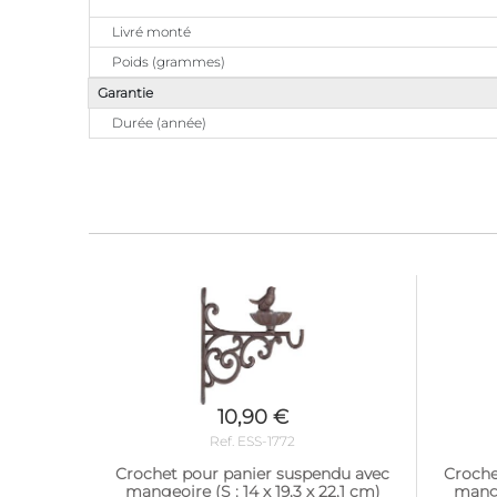
Livré monté
Poids (grammes)
Garantie
Durée (année)
10,90 €
Ref. ESS-1772
Crochet pour panier suspendu avec
Croche
mangeoire (S : 14 x 19,3 x 22,1 cm)
mangeo