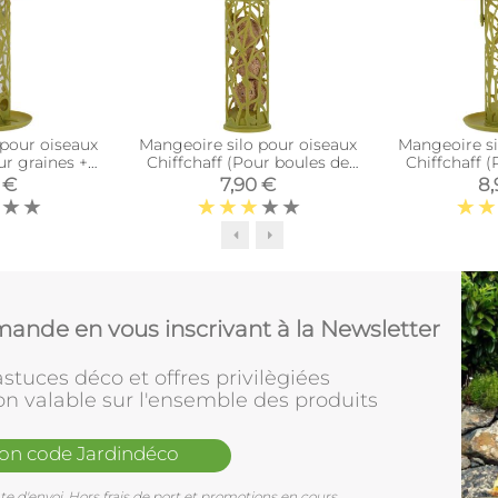
 pour oiseaux
Mangeoire silo pour oiseaux
Mangeoire si
ur graines +
Chiffchaff (Pour boules de
Chiffchaff 
erchoir)
graisse)
graisse
 €
7,90 €
8,
ande en vous inscrivant à la Newsletter
stuces déco et offres privilègiées
on valable sur l'ensemble des produits
mon code Jardindéco
e d'envoi. Hors frais de port et promotions en cours.