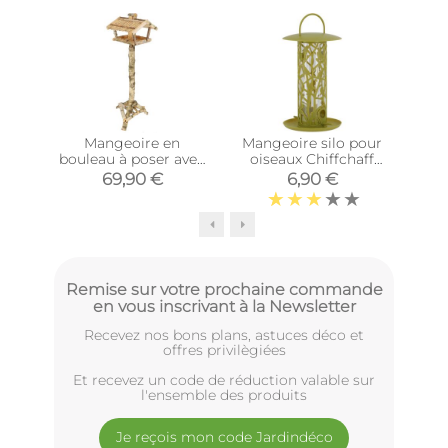
Mangeoire en
Mangeoire silo pour
Man
bouleau à poser avec
oiseaux Chiffchaff
oi
silo
(Pour graines +
(
69,90 €
6,90 €
plateau + perchoir)
gr
Remise sur votre prochaine commande
en vous inscrivant à la Newsletter
Recevez nos bons plans, astuces déco et
offres privilègiées
Et recevez un code de réduction valable sur
l'ensemble des produits
Je reçois mon code Jardindéco