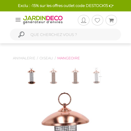
Exclu : -15% sur les offres outlet code DESTOCK15 👉
ANIMALERIE
OISEAU
MANGEOIRE