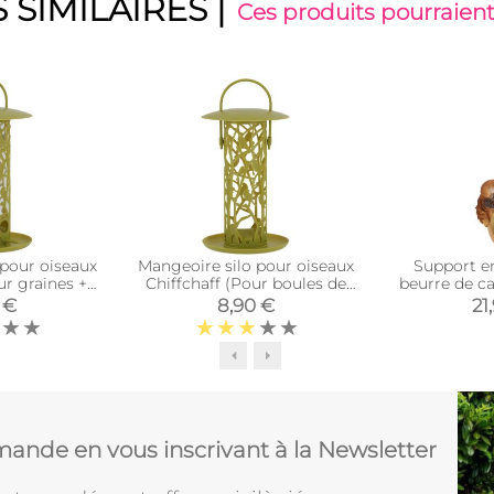
 SIMILAIRES
|
Ces produits pourraient
 pour oiseaux
Mangeoire silo pour oiseaux
Support e
ur graines +
Chiffchaff (Pour boules de
beurre de c
erchoir)
graisse + plateau)
 €
8,90 €
21
ande en vous inscrivant à la Newsletter