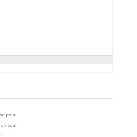
ion pour
ion pour
€