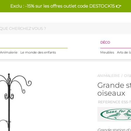
Exclu : -15% sur les offres outlet code DESTOCK15 👉
DÉCO
Animalerie
Le monde des enfants
Meubles
Arts de l
ANIMALERIE
OIS
Grande s
oiseaux
REFERENCE ESS-1
Grande station d'