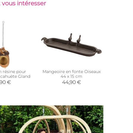
 vous intéresser
n résine pour
Mangeoire en fonte Oiseaux
Mangeoire 
acahuète Gland
44 x 15 cm
cuivre et 
,90 €
44,90 €