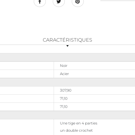
CARACTÉRISTIQUES
Noir
Acier
307,90
71,10
71,10
Une tige en 4 parties
un double crochet