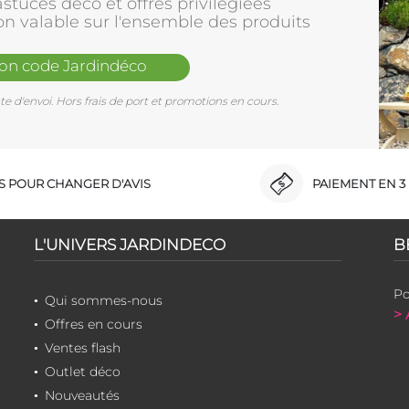
stuces déco et offres privilègiées
on valable sur l'ensemble des produits
mon code Jardindéco
e d'envoi. Hors frais de port et promotions en cours.
RS POUR CHANGER D'AVIS
PAIEMENT EN 3 
L'UNIVERS JARDINDECO
B
Po
Qui sommes-nous
> 
Offres en cours
Ventes flash
Outlet déco
Nouveautés