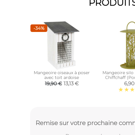
PRODUITS
-34%
Mangeoire oiseaux à poser
Mangeoire silo
avec toit ardoise
Chiffchaff (Po
plateau + p
13,13 €
6,90
19,90 €
Remise sur votre prochaine comm