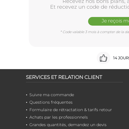
Recevez nos bons plans, a
Et recevez un code de réducti
Je reçois 
* Code valable 3 mois à compter de la dat
14 JOU
SERVICES ET RELATION CLIENT
Suivre ma commande
Questions fréquentes
Formulaire de rétractation & tarifs retour
Achats par les professionnels
Grandes quantités, demandez un devis