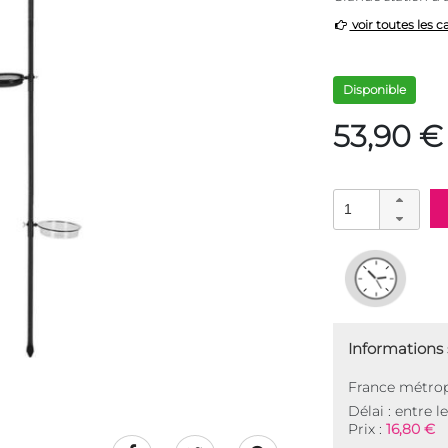
voir toutes les c
Disponible
53,90 €
Informations s
France métrop
Délai : entre l
Prix :
16,80 €