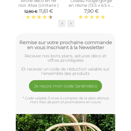
Arche déco en fer
Oiseau rouge-gorge
Na
noir Atea (Unitaire )
en résine (13.5 x 6.5 x 8
résin
cm)
11,61 €
7,90 €
12,90 €
Remise sur votre prochaine commande
en vous inscrivant à la Newsletter
Recevez nos bons plans, astuces déco et
offres privilègiées
Et recevez un code de réduction valable sur
l'ensemble des produits
Je reçois mon code Jardindéco
* Code valable 3 mois à compter de la date d'envoi.
Hors frais de port et promotions en cours.