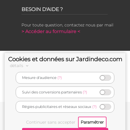
BESOIN D'AIDE ?
Pour toute question, contactez nous par mail
> Accéder au formulaire <
Cookies et données sur Jardindeco.com
détails
Mesure d'audience
(?)
e-commerçant français
Suivi des conversions partenaires
(?)
Régies publicitaires et réseaux sociaux
(?)
Conditions générales de vente