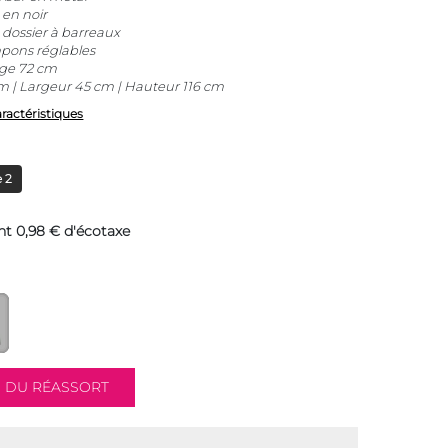
 en noir
 dossier à barreaux
pons réglables
ège 72 cm
 | Largeur 45 cm | Hauteur 116 cm
aractéristiques
 2
nt 0,98 € d'écotaxe