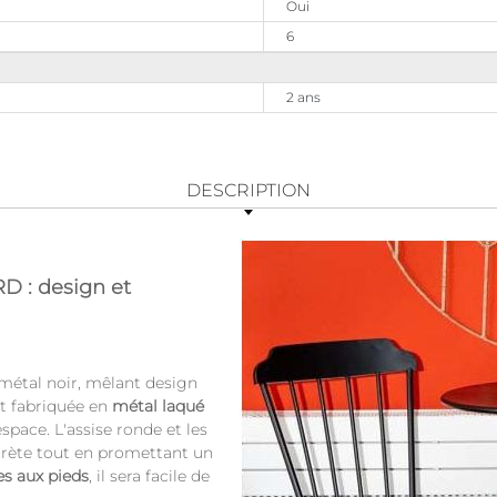
Oui
6
2 ans
DESCRIPTION
D : design et
 métal noir, mêlant design
t fabriquée en
métal laqué
pace. L'assise ronde et les
crète tout en promettant un
s aux pieds
, il sera facile de