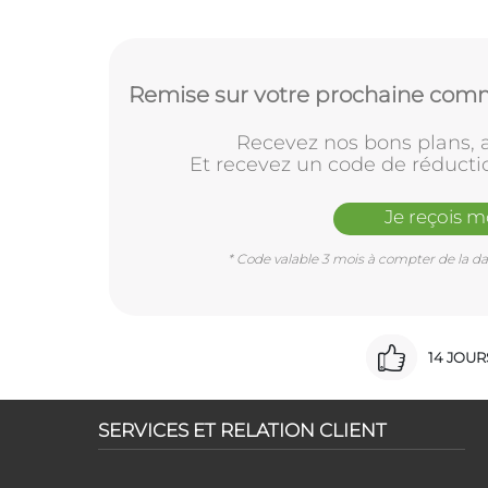
Remise sur votre prochaine comm
Recevez nos bons plans, a
Et recevez un code de réducti
Je reçois 
* Code valable 3 mois à compter de la dat
14 JOU
SERVICES ET RELATION CLIENT