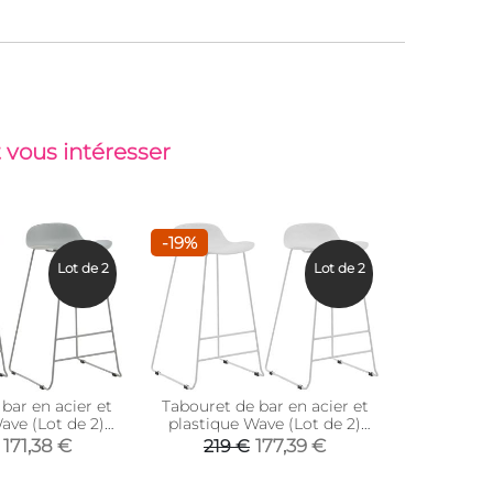
 vous intéresser
-19%
Lot de 2
Lot de 2
bar en acier et
Tabouret de bar en acier et
Chaise d
ave (Lot de 2)
plastique Wave (Lot de 2)
cotelé
Gris)
(Blanc)
171,38 €
177,39 €
219 €