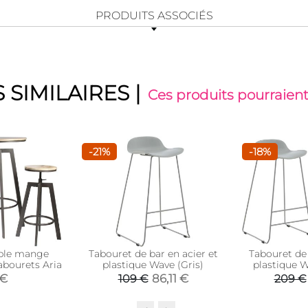
PRODUITS ASSOCIÉS
 SIMILAIRES
|
Ces produits pourraient
-21%
-18%
ble mange
Tabouret de bar en acier et
Tabouret de 
abourets Aria
plastique Wave (Gris)
plastique W
(
 €
86,11 €
109 €
209 €