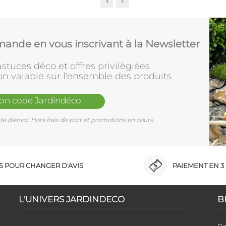
ande en vous inscrivant à la Newsletter
stuces déco et offres privilègiées
on valable sur l'ensemble des produits
mon code Jardindéco
e d'envoi. Hors frais de port et promotions en cours.
RS POUR CHANGER D'AVIS
PAIEMENT EN 3 
L'UNIVERS JARDINDECO
B