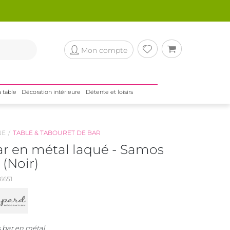
Mon compte
a table
Décoration intérieure
Détente et loisirs
NE
TABLE & TABOURET DE BAR
ar en métal laqué - Samos
 (Noir)
6651
s bar en métal