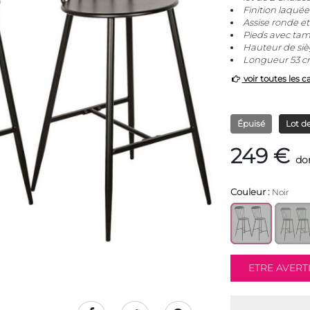
Finition laquée
Assise ronde et
Pieds avec tam
Hauteur de si
Longueur 53 cm
voir toutes les c
Épuisé
Lot de
249 €
do
Couleur :
Noir