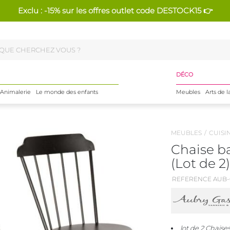
Exclu : -15% sur les offres outlet code DESTOCK15 👉
DÉCO
Animalerie
Le monde des enfants
Meubles
Arts de l
MEUBLES
CUISI
Chaise b
(Lot de 2)
REFERENCE AUB-
lot de 2 Chaise