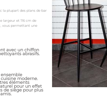
 la plupart des plans de bar
 largeur et 116 cm de
er, vous permettant une
ent avec un chiffon
ettoyants abrasifs.
un ensemble
cuisine moderne.
utres éléments
aturel pour un effet
s de siège pour plus
 amis.