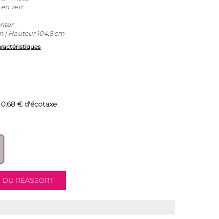
 en vert
onter
 | Hauteur 104,5 cm
aractéristiques
 0,68 € d'écotaxe