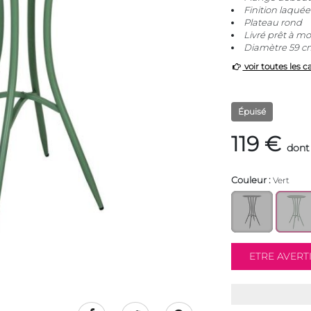
Finition laquée
Plateau rond
Livré prêt à m
Diamètre 59 cm
voir toutes les c
Épuisé
119 €
dont
Couleur :
Vert