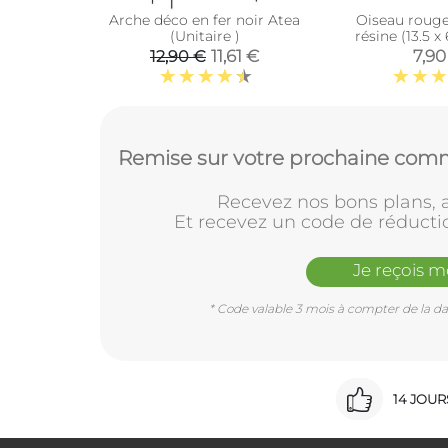
Arche déco en fer noir Atea
Oiseau roug
(Unitaire )
résine (13.5 x
11,61 €
7,90
12,90 €
Remise sur votre prochaine comm
Recevez nos bons plans, a
Et recevez un code de réducti
Je reçois 
* Code valable 3 mois à compter de la dat
14 JOU