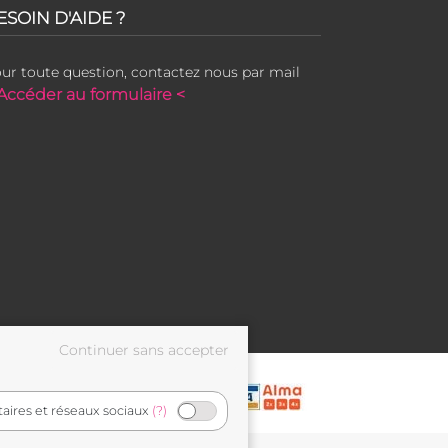
ESOIN D'AIDE ?
ur toute question, contactez nous par mail
Accéder au formulaire <
taires et réseaux sociaux
(?)