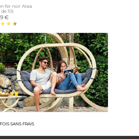
n fer noir Atea
 de 10)
19 €
FOIS SANS FRAIS