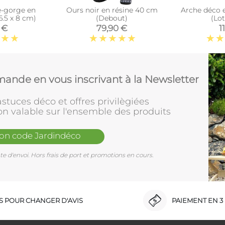
e-gorge en
Ours noir en résine 40 cm
Arche déco e
 6.5 x 8 cm)
(Debout)
(Lot
 €
79,90 €
1
ande en vous inscrivant à la Newsletter
stuces déco et offres privilègiées
on valable sur l'ensemble des produits
mon code Jardindéco
e d'envoi. Hors frais de port et promotions en cours.
RS POUR CHANGER D'AVIS
PAIEMENT EN 3 