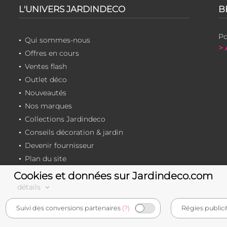
L'UNIVERS JARDINDECO
B
Po
Qui sommes-nous
> 
Offres en cours
Ventes flash
Outlet déco
Nouveautés
Nos marques
Collections Jardindeco
Conseils décoration & jardin
Devenir fournisseur
Plan du site
Cookies et données sur Jardindeco.com
détails
e-commerçant français
Suivi des conversions partenaires
(?)
Régies publici