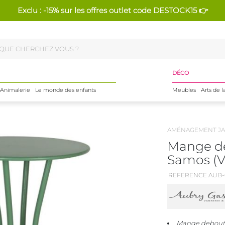
Exclu : -15% sur les offres outlet code DESTOCK15 👉
DÉCO
Animalerie
Le monde des enfants
Meubles
Arts de l
AMÉNAGEMENT JA
Mange de
Samos (Ve
REFERENCE AUB-
Mange debout