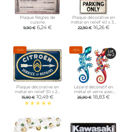
Plaque Règles de
Plaque décorative en
cuisine
métal en relief 40 x 30
cm (Citroën - Parking
6,24 €
16,26 €
9,90 €
22,90 €
Only)
-34%
-30%
Lot
de 2
Plaque décorative en
Lézard décoratif en
métal en relief 30 x 20
métal et verre avec
cm (Citroën - Service)
mosaique (Lot de 2)
10,49 €
18,83 €
15,90 €
26,90 €