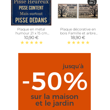
de 2
Plaque en métal
Plaque décorative en
humour 21 x 15 cm
bois Famille et arbre
(Pisse heureux)
de vie 30 x 40 cm (Lot
10,90 €
18,90 €
de 2)