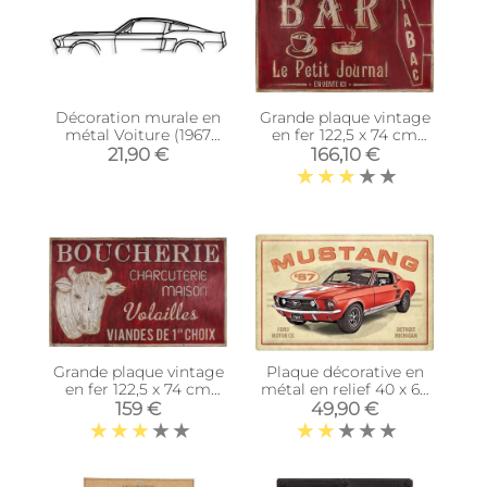
Décoration murale en
Grande plaque vintage
métal Voiture (1967
en fer 122,5 x 74 cm
Ford Mustang Shelby
(Bar tabac)
21,90 €
166,10 €
GT500)
Grande plaque vintage
Plaque décorative en
en fer 122,5 x 74 cm
métal en relief 40 x 60
(Boucherie
cm (Ford Mustang GT
159 €
49,90 €
charcuterie)
1967)