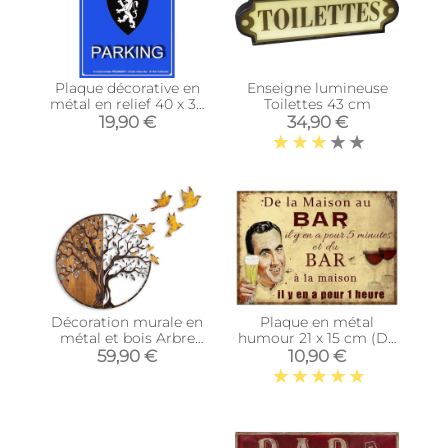
Plaque décorative en
Enseigne lumineuse
métal en relief 40 x 30
Toilettes 43 cm
cm (Peugeot Parking)
19,90 €
34,90 €
Décoration murale en
Plaque en métal
métal et bois Arbre
humour 21 x 15 cm (De
(Modèle 4)
la maison au bar…)
59,90 €
10,90 €