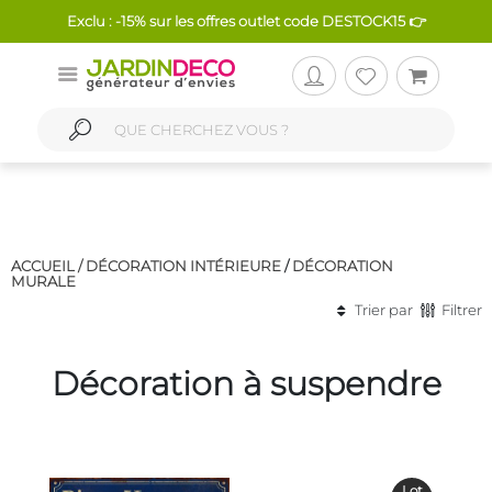
Exclu : -15% sur les offres outlet code DESTOCK15 👉
ACCUEIL /
DÉCORATION INTÉRIEURE
/
DÉCORATION
MURALE
Trier par
Filtrer
Décoration à suspendre
Lot