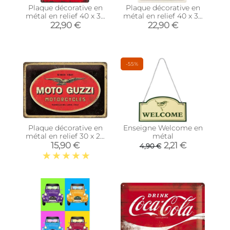
Plaque décorative en
Plaque décorative en
métal en relief 40 x 30
métal en relief 40 x 30
cm (Coca Cola -
cm (Harley Davidson -
22,90 €
22,90 €
1930/40)
Model Chart)
-55%
Plaque décorative en
Enseigne Welcome en
métal en relief 30 x 20
métal
cm (Moto Guzzi -
15,90 €
2,21 €
4,90 €
Logo)