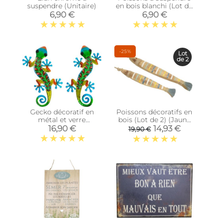
suspendre (Unitaire)
en bois blanchi (Lot de
5)
6,90 €
6,90 €
-25%
Lot
de 2
Gecko décoratif en
Poissons décoratifs en
métal et verre
bois (Lot de 2) (Jaune
multicolore Feuilles
bleu blanc)
16,90 €
14,93 €
19,90 €