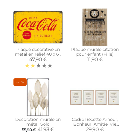
Plaque décorative en
Plaque murale citation
métal en relief 40 x 60
pour enfant (Fille)
cm (Coca Cola)
47,90 €
11,90 €
-25%
Décoration murale en
Cadre Recette Amour,
métal Gold
Bonheur, Amitié, Vie
(Lot de 4)
41,93 €
29,90 €
55,90 €