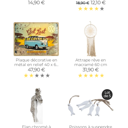
30 x 35 cm
cm (Lot de 2)
14,90 €
12,10 €
18,90 €
Plaque décorative en
Attrape rêve en
métal en relief 40 x 60
macramé 60 cm
cm (Van VW)
47,90 €
31,90 €
Lot
de 5
Elan chromé à
Poissons à suspendre