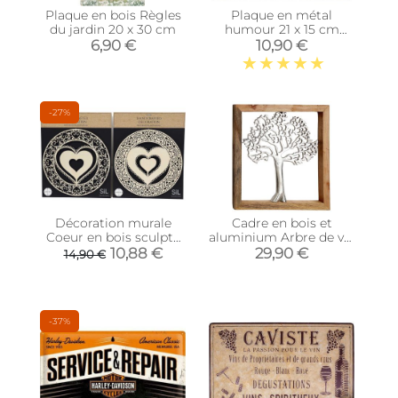
Plaque en bois Règles
Plaque en métal
du jardin 20 x 30 cm
humour 21 x 15 cm
(Mieux vaut être bon à
6,90 €
10,90 €
rien…)
-27%
Décoration murale
Cadre en bois et
Coeur en bois sculpté
aluminium Arbre de vie
(Lot de 2)
37 cm
10,88 €
29,90 €
14,90 €
-37%