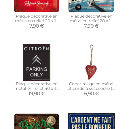
Plaque décorative en
Plaque décorative en
métal en relief 20 x 15
métal en relief 20 x 15
cm (Coca Cola Logo
cm (Service et Repair)
7,90 €
7,90 €
Rouge)
Plaque décorative en
Coeur rouge en métal
métal en relief 40 x 30
et corde à suspendre (8
cm (Citroën Parking
cm)
19,90 €
6,90 €
Only)