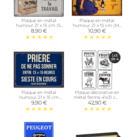
Plaque en métal
Plaque en métal
humour 21 x 15 cm (Si
humour 21 x 15 cm (Ma
l'alcool vous gêne...)
maison était nickel...)
8,90 €
10,90 €
Lot
de 4
Plaque en métal
Plaque décorative en
humour 21 x 15 cm
métal ferme 41x31 cm
(Prière de ne pas
(Lot de 4)
9,90 €
42,90 €
sonner…)