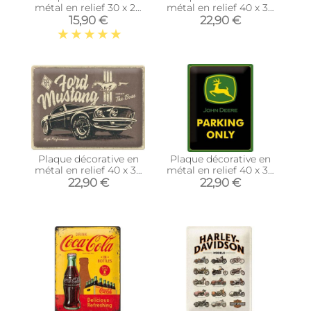
métal en relief 30 x 20
métal en relief 40 x 30
cm (Van VW - Beach)
cm (Peugeot 205
15,90 €
22,90 €
Turbo 16)
Plaque décorative en
Plaque décorative en
métal en relief 40 x 30
métal en relief 40 x 30
cm (Ford Mustang -
cm (John Deere
22,90 €
22,90 €
The Boss)
Parking Only)