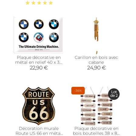
Parking Only)
Plaque décorative en
Carillon en bois avec
métal en relief 40 x 30
cabane
cm (BMW - Logo
22,90 €
24,90 €
Evolution)
-36%
Lot
de 2
Décoration murale
Plaque décorative en
Route US 66 en métal
bois bouteilles 38 x 85