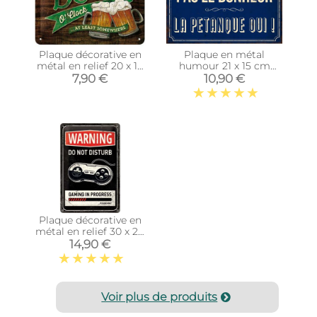
Plaque décorative en
Plaque en métal
métal en relief 20 x 15
humour 21 x 15 cm
cm (Beer O' Clock
(Bonheur pétanque)
7,90 €
10,90 €
Glasses)
Plaque décorative en
métal en relief 30 x 20
cm (Gaming in
14,90 €
progress)
Voir plus de produits