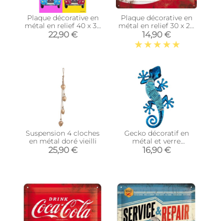
Plaque décorative en
Plaque décorative en
métal en relief 40 x 30
métal en relief 30 x 20
cm (Citroën 2CV
cm (Coca Cola Logo
22,90 €
14,90 €
Wahrol)
Rouge)
Suspension 4 cloches
Gecko décoratif en
en métal doré vieilli
métal et verre
Arabesque
25,90 €
16,90 €