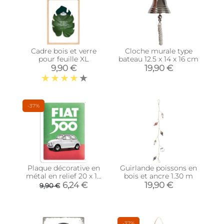
Cadre bois et verre
Cloche murale type
pour feuille XL
bateau 12.5 x 14 x 16 cm
9,90 €
19,90 €
-37%
Plaque décorative en
Guirlande poissons en
métal en relief 20 x 15
bois et ancre 1.30 m
cm (Fiat 500 - Italian
6,24 €
19,90 €
9,90 €
Colours)
-37%