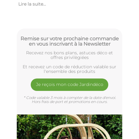
Lire la suite...
Remise sur votre prochaine commande
en vous inscrivant à la Newsletter
Recevez nos bons plans, astuces déco et
offres privilègiées
Et recevez un code de réduction valable sur
l'ensemble des produits
Je reçois mon code Jardindéco
* Code valable 3 mois à compter de la date d'envoi.
Hors frais de port et promotions en cours.