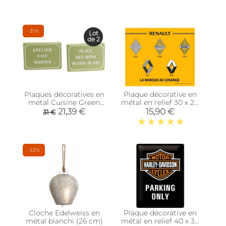
-31%
Lot
de 2
Plaques décoratives en
Plaque décorative en
métal Cuisine Green
métal en relief 30 x 20
(Lot de 2)
cm (Renault Logos)
21,39 €
15,90 €
31 €
-33%
Cloche Edelweiss en
Plaque décorative en
métal blanchi (26 cm)
métal en relief 40 x 30