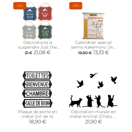
-32%
-33%
Décorations à
Calendrier spécial
suspendre Just the
semis Kakemono 24 x
best (Lot de 4)
50 cm
21,08 €
13,33 €
31 €
19,90 €
Plaque de porte en
Décoration murale en
métal (lot de 4)
métal Animal (Chats et
oiseaux)
18,90 €
21,90 €