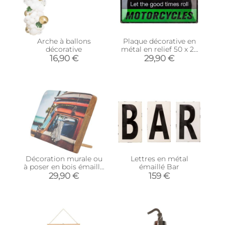
Arche à ballons
Plaque décorative en
décorative
métal en relief 50 x 25
cm (Kawasaki)
16,90 €
29,90 €
Décoration murale ou
Lettres en métal
à poser en bois émaillé
émaillé Bar
Surf
29,90 €
159 €