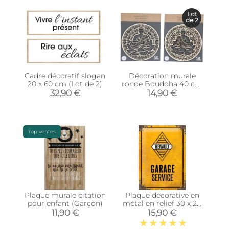
Lot
de 2
Cadre décoratif slogan
Décoration murale
20 x 60 cm (Lot de 2)
ronde Bouddha 40 cm
en bois sculpté
32,90 €
14,90 €
Top ventes
Plaque murale citation
Plaque décorative en
pour enfant (Garçon)
métal en relief 30 x 20
cm (Renault Garage
11,90 €
15,90 €
Service)