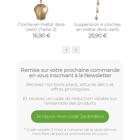
Cloche en métal doré
Suspension 4 cloches
Coeu
vieilli (Taille 2)
en métal doré vieilli
et 
16,90 €
25,90 €
Remise sur votre prochaine commande
en vous inscrivant à la Newsletter
Recevez nos bons plans, astuces déco et
offres privilègiées
Et recevez un code de réduction valable sur
l'ensemble des produits
Je reçois mon code Jardindéco
* Code valable 3 mois à compter de la date d'envoi.
Hors frais de port et promotions en cours.