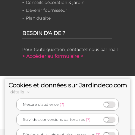
Conseils décoration & jardin
Devenir fournisseur
Plan du site
BESOIN D'AIDE ?
Pour toute question, contactez nous par mail
> Accéder au formulaire <
Cookies et données sur Jardindeco.com
détails
Mesure d'audience
(?)
e-commerçant français
Suivi des conversions partenaires
(?)
Régies publicitaires et réseaux sociaux
(?)