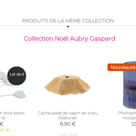
PRODUITS DE LA MÊME COLLECTION
Collection Noël Aubry Gaspard
Nouveauté
Lot de 6
n bois blanc
Cache-pied de sapin en tissu
Photoph
 6)
(Naturel)
mosai
 €
8,90 €
12