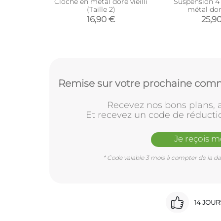
Cloche en métal doré vieilli
Suspension 4
(Taille 2)
métal doré
16,90 €
25,9
Remise sur votre prochaine comm
Recevez nos bons plans, a
Et recevez un code de réducti
Je reçois 
* Code valable 3 mois à compter de la dat
14 JOU