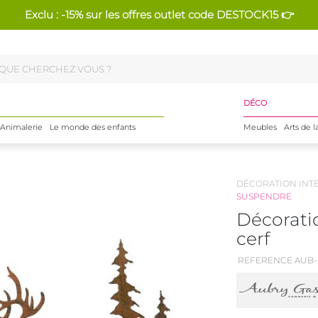
Exclu : -15% sur les offres outlet code DESTOCK15 👉
DÉCO
Animalerie
Le monde des enfants
Meubles
Arts de l
DÉCORATION INT
SUSPENDRE
Décorati
cerf
REFERENCE AUB-5