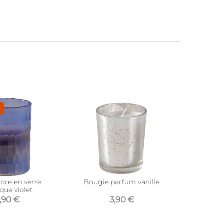
-59%
ore en verre
Bougie parfum vanille
Corbeil
que violet
,90 €
3,90 €
6