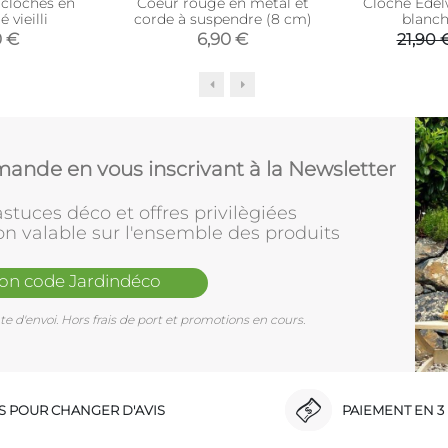
 cloches en
Coeur rouge en métal et
Cloche Edel
 vieilli
corde à suspendre (8 cm)
blanch
0 €
6,90 €
21,90 
ande en vous inscrivant à la Newsletter
stuces déco et offres privilègiées
on valable sur l'ensemble des produits
mon code Jardindéco
e d'envoi. Hors frais de port et promotions en cours.
RS POUR CHANGER D'AVIS
PAIEMENT EN 3 