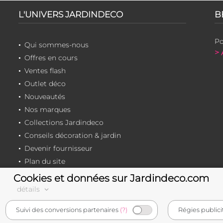
L'UNIVERS JARDINDECO
B
Po
Qui sommes-nous
> 
Offres en cours
Ventes flash
Outlet déco
Nouveautés
Nos marques
Collections Jardindeco
Conseils décoration & jardin
Devenir fournisseur
Plan du site
Cookies et données sur Jardindeco.com
détails
e-commerçant français
Suivi des conversions partenaires
(?)
Régies publici