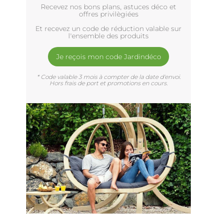
Recevez nos bons plans, astuces déco et
offres privilègiées
Et recevez un code de réduction valable sur
l'ensemble des produits
Je reçois mon code Jardindéco
* Code valable 3 mois à compter de la date d'envoi.
Hors frais de port et promotions en cours.