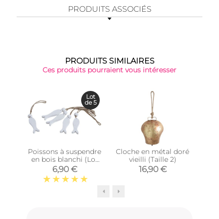
PRODUITS ASSOCIÉS
PRODUITS SIMILAIRES
Ces produits pourraient vous intéresser
Lot
de 5
Poissons à suspendre
Cloche en métal doré
Susp
en bois blanchi (Lot
vieilli (Taille 2)
en 
de 5)
6,90 €
16,90 €