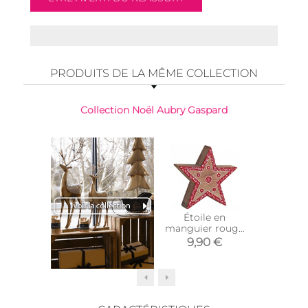
PRODUITS DE LA MÊME COLLECTION
Collection Noël Aubry Gaspard
Nouveaut
Étoile en
Photop
manguier rouge
verre m
et blanche
vio
9,90 €
12,