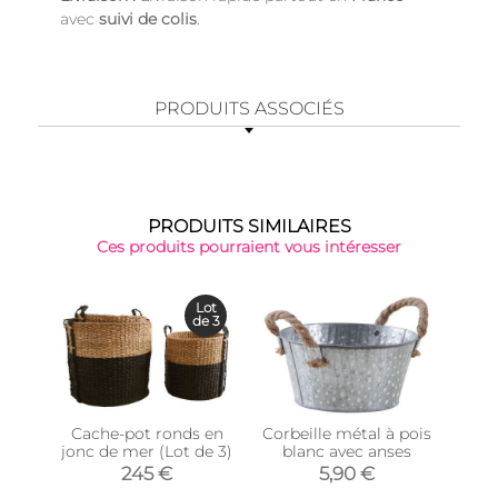
avec
suivi de colis
.
PRODUITS ASSOCIÉS
PRODUITS SIMILAIRES
Ces produits pourraient vous intéresser
Lot
de 3
Cache-pot ronds en
Corbeille métal à pois
Co
jonc de mer (Lot de 3)
blanc avec anses
mét
245 €
5,90 €