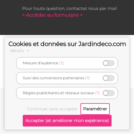
Pour toute question, contactez nous par mail
> Accéder au formulaire <
Cookies et données sur Jardindeco.com
détails
Mesure d'audience
(?)
e-commerçant français
Suivi des conversions partenaires
(?)
Régies publicitaires et réseaux sociaux
(?)
Conditions générales de vente
Mentions légales