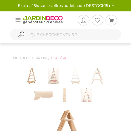
Exclu : -15% sur les offres outlet code DESTOCK15 👉
MEUBLES
SALON
ETAGÈRE