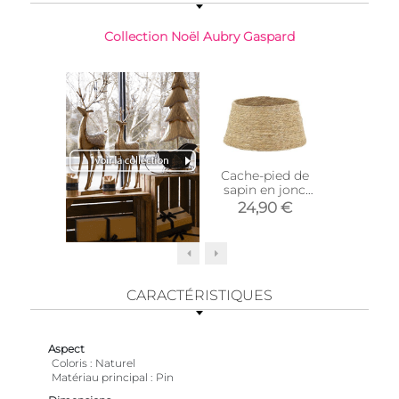
Collection Noël Aubry Gaspard
Cache-pied de
Sapi
sapin en jonc
manguie
naturel (Ø 50)
et b
24,90 €
12,
CARACTÉRISTIQUES
Aspect
Coloris
Naturel
Matériau principal
Pin