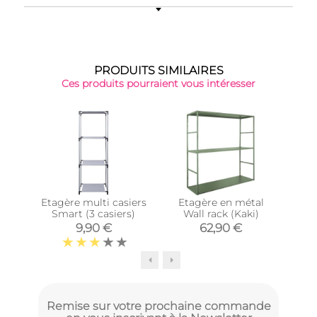
PRODUITS SIMILAIRES
Ces produits pourraient vous intéresser
Etagère multi casiers
Etagère en métal
É
Smart (3 casiers)
Wall rack (Kaki)
nat
9,90 €
62,90 €
Remise sur votre prochaine commande