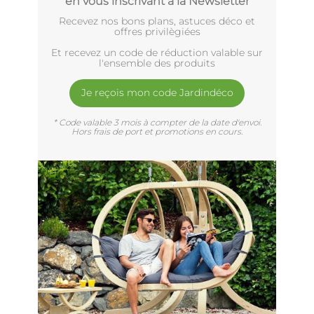
en vous inscrivant à la Newsletter
Recevez nos bons plans, astuces déco et
offres privilègiées
Et recevez un code de réduction valable sur
l'ensemble des produits
Je reçois mon code Jardindéco
* Code valable 3 mois à compter de la date d'envoi.
Hors frais de port et promotions en cours.