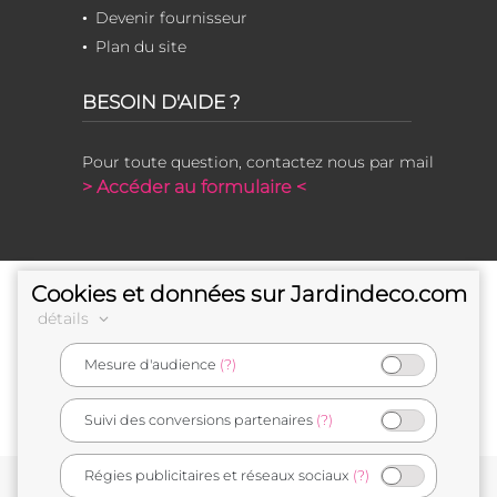
Devenir fournisseur
Plan du site
BESOIN D'AIDE ?
Pour toute question, contactez nous par mail
> Accéder au formulaire <
Cookies et données sur Jardindeco.com
détails
Mesure d'audience
(?)
e-commerçant français
Suivi des conversions partenaires
(?)
Régies publicitaires et réseaux sociaux
(?)