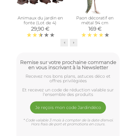
Animaux du jardin en
Paon décoratif en
Vach
fonte (Lot de 4)
métal 94 cm
e
29,90 €
169 €
Remise sur votre prochaine commande
en vous inscrivant à la Newsletter
Recevez nos bons plans, astuces déco et
offres privilègiées
Et recevez un code de réduction valable sur
l'ensemble des produits
Je reçois mon code Jardindéco
* Code valable 3 mois à compter de la date d'envoi.
Hors frais de port et promotions en cours.