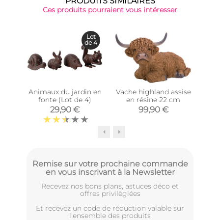
PRODUITS SIMILAIRES
Ces produits pourraient vous intéresser
Lot
de 4
Animaux du jardin en
Vache highland assise
Chiot
fonte (Lot de 4)
en résine 22 cm
e
29,90 €
99,90 €
Remise sur votre prochaine commande
en vous inscrivant à la Newsletter
Recevez nos bons plans, astuces déco et
offres privilègiées
Et recevez un code de réduction valable sur
l'ensemble des produits