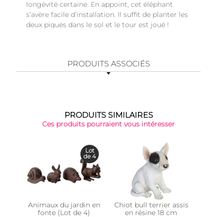
longévité certaine. En appoint, cet éléphant
s’avère facile d’installation. Il suffit de planter les
deux piques dans le sol et le tour est joué !
PRODUITS ASSOCIÉS
PRODUITS SIMILAIRES
Ces produits pourraient vous intéresser
Lot
de 4
Animaux du jardin en
Chiot bull terrier assis
Peti
fonte (Lot de 4)
en résine 18 cm
r