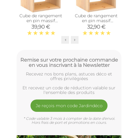
Cube de rangement
Cube de rangement
Post
en pin massif
en pin massif
10
Dinamic (Tablette
Dinamic (Simple)
39,90 €
32,90 €
intermédiaire)
Remise sur votre prochaine commande
en vous inscrivant à la Newsletter
Recevez nos bons plans, astuces déco et
offres privilègiées
Et recevez un code de réduction valable sur
l'ensemble des produits
Je reçois mon code Jardindéco
* Code valable 3 mois à compter de la date d'envoi.
Hors frais de port et promotions en cours.