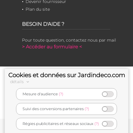
Devenir fournisseur
Plan du site
BESOIN D'AIDE ?
Pour toute question, contactez nous par mail
> Accéder au formulaire <
Cookies et données sur Jardindeco.com
détails
Mesure d'audience
(?)
e-commerçant français
Suivi des conversions partenaires
(?)
Régies publicitaires et réseaux sociaux
(?)