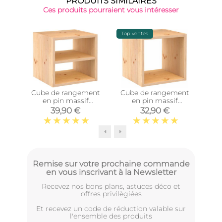
PRODUITS SIMILAIRES
Ces produits pourraient vous intéresser
Top ventes
-15%
Cube de rangement
Cube de rangement
Post
en pin massif
en pin massif
10
Dinamic (Tablette
Dinamic (Simple)
39,90 €
32,90 €
intermédiaire)
Remise sur votre prochaine commande
en vous inscrivant à la Newsletter
Recevez nos bons plans, astuces déco et
offres privilègiées
Et recevez un code de réduction valable sur
l'ensemble des produits