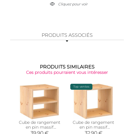
Cliquez pour voir
PRODUITS ASSOCIÉS
PRODUITS SIMILAIRES
Ces produits pourraient vous intéresser
Top ventes
-15%
Cube de rangement
Cube de rangement
Post
en pin massif
en pin massif
10
Dinamic (Tablette
Dinamic (Simple)
39,90 €
32,90 €