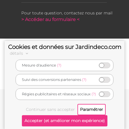
Pour toute question, contactez nous par mail
> Accéder au formulaire <
Cookies et données sur Jardindeco.com
détails
Mesure d'audience
(?)
e-commerçant français
Suivi des conversions partenaires
(?)
Régies publicitaires et réseaux sociaux
(?)
Conditions générales de vente
Mentions légales