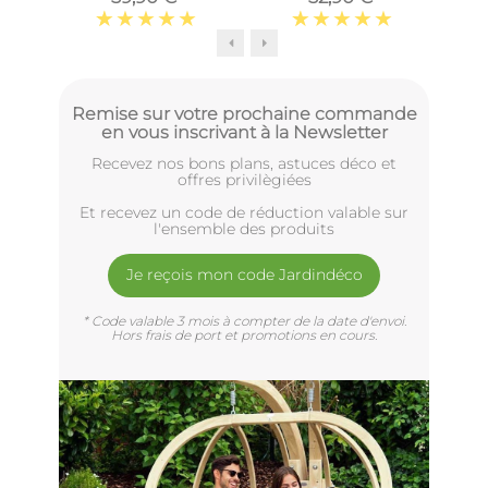
intermédiaire)
Remise sur votre prochaine commande
en vous inscrivant à la Newsletter
Recevez nos bons plans, astuces déco et
offres privilègiées
Et recevez un code de réduction valable sur
l'ensemble des produits
Je reçois mon code Jardindéco
* Code valable 3 mois à compter de la date d'envoi.
Hors frais de port et promotions en cours.