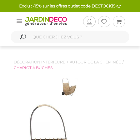
Exclu : -15% sur les offres outlet code DESTOCK15 👉
DÉCORATION INTÉRIEURE
AUTOUR DE LA CHEMINÉE
CHARIOT À BÛCHES