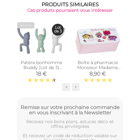
PRODUITS SIMILAIRES
Ces produits pourraient vous intéresser
Épuisé
Lot
de 3
Patère bonhomme
Boîte à pharmacie
Cub
Buddy (Lot de 3)
Monsieur Madame
(Lilas - Menthe -
(Little Miss)
Di
18 €
8,90 €
Blanc)
Remise sur votre prochaine commande
en vous inscrivant à la Newsletter
Recevez nos bons plans, astuces déco et
offres privilègiées
Et recevez un code de réduction valable sur