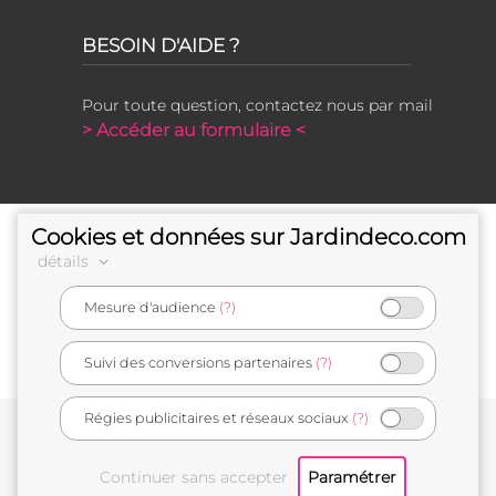
BESOIN D'AIDE ?
Pour toute question, contactez nous par mail
> Accéder au formulaire <
Cookies et données sur Jardindeco.com
détails
Mesure d'audience
(?)
e-commerçant français
Suivi des conversions partenaires
(?)
Régies publicitaires et réseaux sociaux
(?)