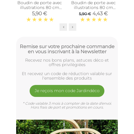
Boudin de porte avec
Boudin de porte avec
Boud
illustrations 80 cm
illustrations 80 cm
ill
(Noir avec citation)
(Violet avec citation)
(No
5,90 €
4,43 €
5,90 €
Remise sur votre prochaine commande
en vous inscrivant à la Newsletter
Recevez nos bons plans, astuces déco et
offres privilègiées
Et recevez un code de réduction valable sur
l'ensemble des produits
Je reçois mon code Jardindéco
* Code valable 3 mois à compter de la date d'envoi.
Hors frais de port et promotions en cours.