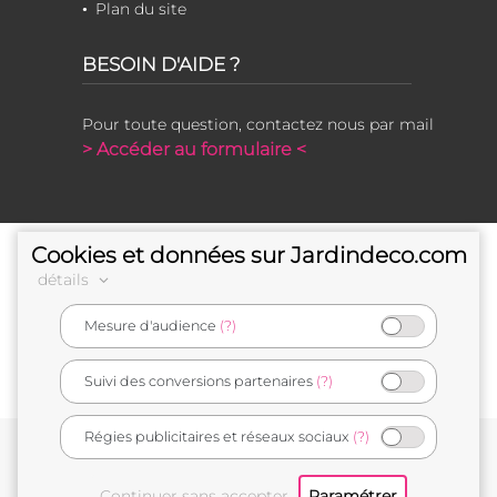
Plan du site
BESOIN D'AIDE ?
Pour toute question, contactez nous par mail
> Accéder au formulaire <
Cookies et données sur Jardindeco.com
détails
Mesure d'audience
(?)
e-commerçant français
Suivi des conversions partenaires
(?)
Régies publicitaires et réseaux sociaux
(?)