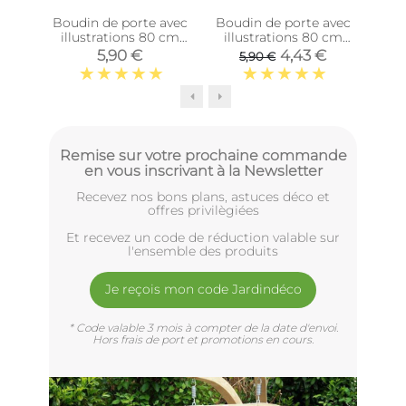
Boudin de porte avec
Boudin de porte avec
Boud
illustrations 80 cm
illustrations 80 cm
ill
(Noir avec citation)
(Violet avec citation)
(No
5,90 €
4,43 €
5,90 €
Remise sur votre prochaine commande
en vous inscrivant à la Newsletter
Recevez nos bons plans, astuces déco et
offres privilègiées
Et recevez un code de réduction valable sur
l'ensemble des produits
Je reçois mon code Jardindéco
* Code valable 3 mois à compter de la date d'envoi.
Hors frais de port et promotions en cours.