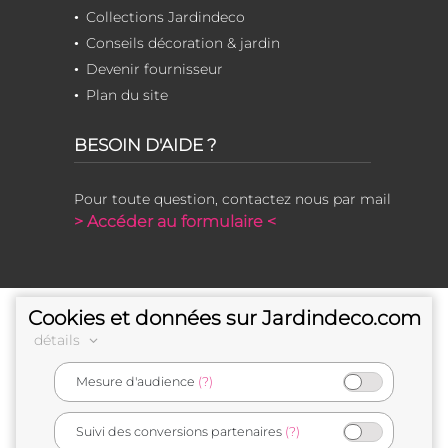
Collections Jardindeco
Conseils décoration & jardin
Devenir fournisseur
Plan du site
BESOIN D'AIDE ?
Pour toute question, contactez nous par mail
> Accéder au formulaire <
Cookies et données sur Jardindeco.com
détails
Mesure d'audience
(?)
e-commerçant français
Suivi des conversions partenaires
(?)