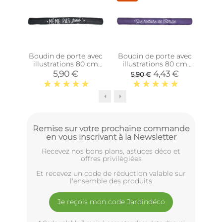
Boudin de porte avec
Boudin de porte avec
Boud
illustrations 80 cm
illustrations 80 cm
ill
(Noir avec citation)
(Violet avec citation)
(No
5,90 €
4,43 €
5,90 €
Remise sur votre prochaine commande
en vous inscrivant à la Newsletter
Recevez nos bons plans, astuces déco et
offres privilègiées
Et recevez un code de réduction valable sur
l'ensemble des produits
Je reçois mon code Jardindéco