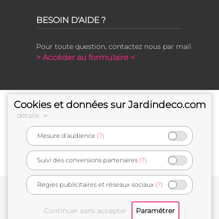
BESOIN D'AIDE ?
Pour toute question, contactez nous par mail
> Accéder au formulaire <
Cookies et données sur Jardindeco.com
détails
Mesure d'audience
(?)
e-commerçant français
Suivi des conversions partenaires
(?)
Régies publicitaires et réseaux sociaux
(?)