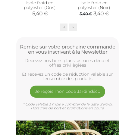
Isole froid en
Isole froid en
Boud
polyester (Gris)
polyester (Noir)
ill
(Vio
5,40 €
3,40 €
5,40 €
Remise sur votre prochaine commande
en vous inscrivant à la Newsletter
Recevez nos bons plans, astuces déco et
offres privilègiées
Et recevez un code de réduction valable sur
l'ensemble des produits
Je reçois mon code Jardindéco
* Code valable 3 mois à compter de la date d'envoi.
Hors frais de port et promotions en cours.