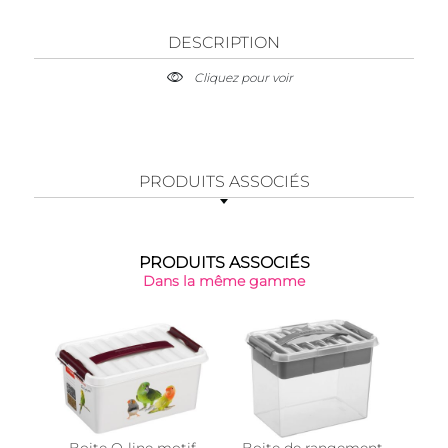
DESCRIPTION
Cliquez pour voir
PRODUITS ASSOCIÉS
PRODUITS ASSOCIÉS
Dans la même gamme
Boite Q-line motif
Boite de rangement
Boi