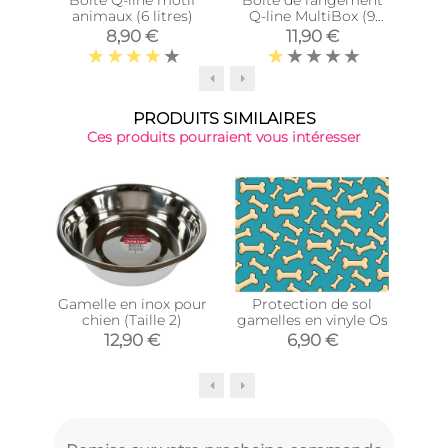
animaux (6 litres)
Q-line MultiBox (9
Q-l
litres)
8,90 €
11,90 €
PRODUITS SIMILAIRES
Ces produits pourraient vous intéresser
-25
Gamelle en inox pour
Protection de sol
Doub
chien (Taille 2)
gamelles en vinyle Os
et 
12,90 €
6,90 €
4