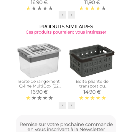
litres)
16,90 €
11,90 €
PRODUITS SIMILAIRES
Ces produits pourraient vous intéresser
Boite de rangement
Boîte pliante de
Boi
Q-line MultiBox (22
transport ou
Sigm
litres)
rangement Square
16,90 €
14,90 €
(24 litres)
Remise sur votre prochaine commande
en vous inscrivant à la Newsletter