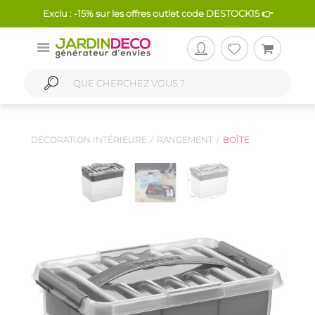
Exclu : -15% sur les offres outlet code DESTOCK15 👉
DÉCORATION INTÉRIEURE
RANGEMENT
BOÎTE