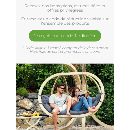
Recevez nos bons plans, astuces déco et
offres privilègiées
Et recevez un code de réduction valable sur
l'ensemble des produits
Je reçois mon code Jardindéco
* Code valable 3 mois à compter de la date d'envoi.
Hors frais de port et promotions en cours.