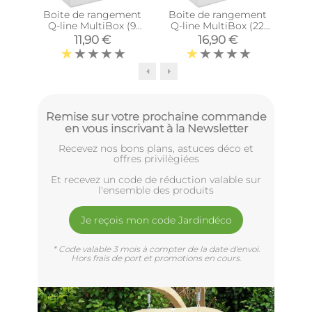
Boite de rangement
Boite de rangement
Boî
Q-line MultiBox (9
Q-line MultiBox (22
Sig
litres)
litres)
(
11,90 €
16,90 €
Remise sur votre prochaine commande
en vous inscrivant à la Newsletter
Recevez nos bons plans, astuces déco et
offres privilègiées
Et recevez un code de réduction valable sur
l'ensemble des produits
Je reçois mon code Jardindéco
* Code valable 3 mois à compter de la date d'envoi.
Hors frais de port et promotions en cours.