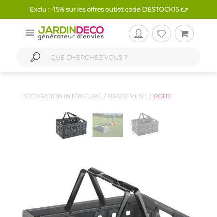
Exclu : -15% sur les offres outlet code DESTOCK15 👉
DÉCORATION INTÉRIEURE
RANGEMENT
BOÎTE