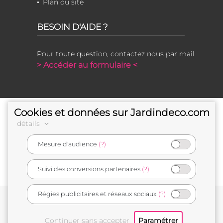
Plan du site
BESOIN D'AIDE ?
Pour toute question, contactez nous par mail
> Accéder au formulaire <
Cookies et données sur Jardindeco.com
détails
Mesure d'audience
(?)
e-commerçant français
Suivi des conversions partenaires
(?)
Régies publicitaires et réseaux sociaux
(?)