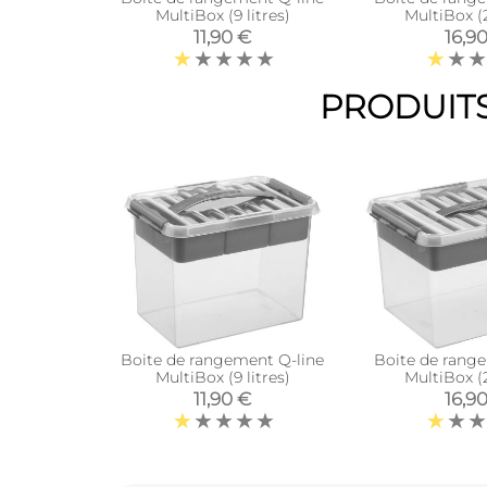
MultiBox (9 litres)
MultiBox (2
11,90 €
16,9
PRODUITS
Boite de rangement Q-line
Boite de rang
MultiBox (9 litres)
MultiBox (2
11,90 €
16,9