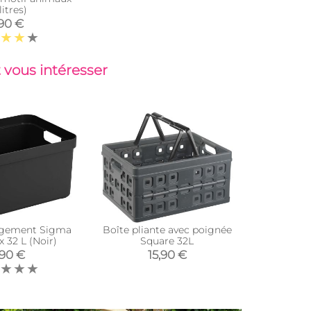
litres)
,90 €
 vous intéresser
ngement Sigma
Boîte pliante avec poignée
Boîte de
 32 L (Noir)
Square 32L
Home 
a
,90 €
15,90 €