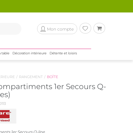
Mon compte
a table
Décoration intérieure
Détente et loisirs
ÉRIEURE
RANGEMENT
BOÎTE
compartiments 1er Secours Q-
res)
113
ents 1er Secours Q-line