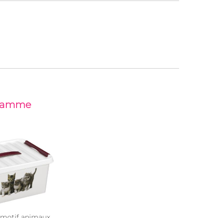
 gamme
e motif animaux