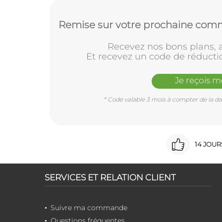
Remise sur votre prochaine comm
Recevez nos bons plans, a
Et recevez un code de réducti
Je reçois 
* Code valable 3 mois à compter de la dat
14 JOU
SERVICES ET RELATION CLIENT
Suivre ma commande
Questions fréquentes