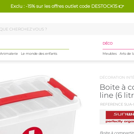
Exclu : -15% sur les offres outlet code DESTOCK15 👉
DÉCO
Animalerie
Le monde des enfants
Meubles
Arts de l
DÉCORATION INT
Boite à 
line (6 lit
REFERENCE SUA-0
Boite à compartim