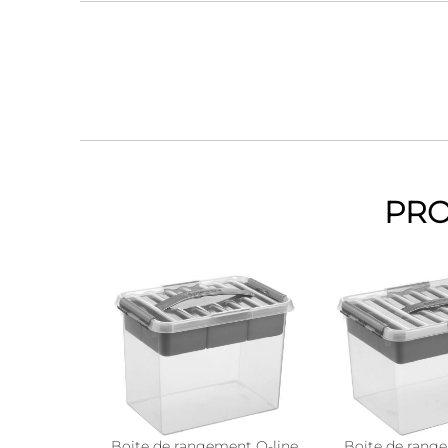
PRO
Boite de rangement Q-line
Boite de rang