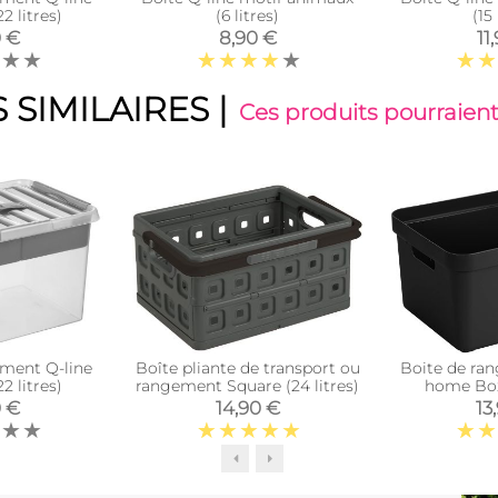
2 litres)
(6 litres)
(15 
0 €
8,90 €
11
 SIMILAIRES
|
Ces produits pourraient
ement Q-line
Boîte pliante de transport ou
Boite de ra
2 litres)
rangement Square (24 litres)
home Box
0 €
14,90 €
13