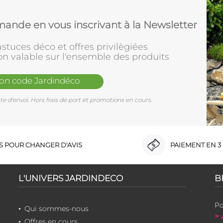
ande en vous inscrivant à la Newsletter
stuces déco et offres privilègiées
on valable sur l'ensemble des produits
mon code Jardindéco
e d'envoi. Hors frais de port et promotions en cours.
RS POUR CHANGER D'AVIS
PAIEMENT EN 3 
L'UNIVERS JARDINDECO
B
Po
Qui sommes-nous
> 
Offres en cours