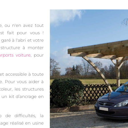
e, ou n'en avez tout
t fait pour vous !
aré à l'abri et votre
 structure à monter
arports voiture
, pour
 et accessible à toute
e. Pour vous aider à
oleur, les structures
un kit d’ancrage en
p de difficultés, la
tage réalisé en usine