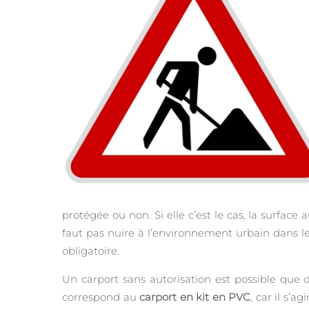
protégée ou non. Si elle c’est le cas, la surface
faut pas nuire à l’environnement urbain dans le
obligatoire.
Un carport sans autorisation est possible que
correspond au
carport en kit en PVC
, car il s’