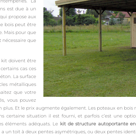
intempéries. La
ons est due à un
 qui propose aux
Le bois peut être
de. Mais pour que
st nécessaire que
kit doivent être
 certains cas ces
éton. La surface
cles métalliques
haitez que votre
tés, vous pouvez
 en plus. Et le prix augmente également. Les poteaux en bois
ans certaine situation il est fourni, et parfois c’est une op
les éléments adéquats. Le
kit de structure autoportante en
ri a un toit à deux pentes asymétriques, ou deux pentes iden