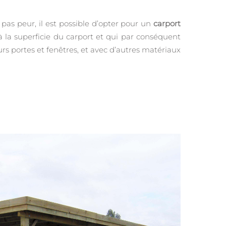
as peur, il est possible d’opter pour un
carport
 la superficie du carport et qui par conséquent
rs portes et fenêtres, et avec d’autres matériaux