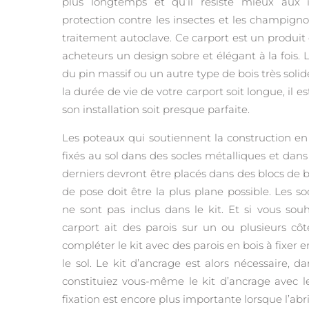
plus longtemps et qu’il résiste mieux aux 
protection contre les insectes et les champign
traitement autoclave. Ce carport est un produit
acheteurs un design sobre et élégant à la fois. 
du pin massif ou un autre type de bois très soli
la durée de vie de votre carport soit longue, il e
son installation soit presque parfaite.
Les poteaux qui soutiennent la construction en 
fixés au sol dans des socles métalliques et dans
derniers devront être placés dans des blocs de b
de pose doit être la plus plane possible. Les so
ne sont pas inclus dans le kit. Et si vous sou
carport ait des parois sur un ou plusieurs cô
compléter le kit avec des parois en bois à fixer
le sol. Le kit d’ancrage est alors nécessaire, d
constituiez vous-même le kit d’ancrage avec 
fixation est encore plus importante lorsque l’ab