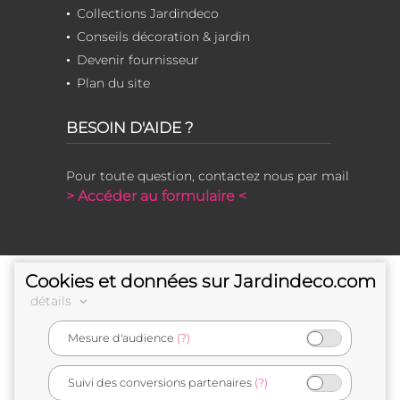
Collections Jardindeco
Conseils décoration & jardin
Devenir fournisseur
Plan du site
BESOIN D'AIDE ?
Pour toute question, contactez nous par mail
> Accéder au formulaire <
Cookies et données sur Jardindeco.com
détails
Mesure d'audience
(?)
e-commerçant français
Suivi des conversions partenaires
(?)