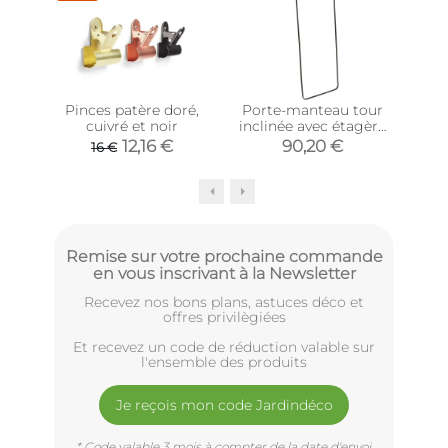
Pinces patère doré,
Porte-manteau tour
Ec
cuivré et noir
inclinée avec étagère
ac
(Noir)
12,16 €
90,20 €
16 €
Remise sur votre prochaine commande
en vous inscrivant à la Newsletter
Recevez nos bons plans, astuces déco et
offres privilègiées
Et recevez un code de réduction valable sur
l'ensemble des produits
Je reçois mon code Jardindéco
* Code valable 3 mois à compter de la date d'envoi.