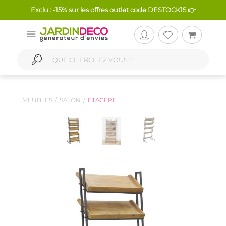
Exclu : -15% sur les offres outlet code DESTOCK15 👉
MEUBLES
SALON
ETAGÈRE