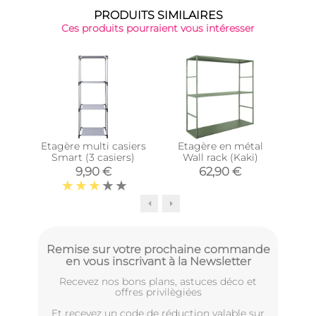
PRODUITS SIMILAIRES
Ces produits pourraient vous intéresser
Etagère multi casiers
Etagère en métal
É
Smart (3 casiers)
Wall rack (Kaki)
nat
9,90 €
62,90 €
Remise sur votre prochaine commande
en vous inscrivant à la Newsletter
Recevez nos bons plans, astuces déco et
offres privilègiées
Et recevez un code de réduction valable sur