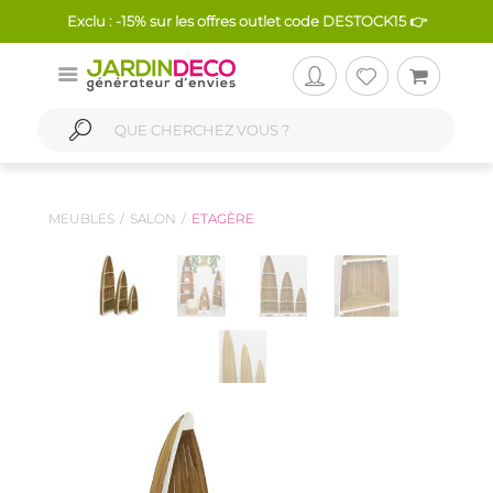
Exclu : -15% sur les offres outlet code DESTOCK15 👉
MEUBLES
SALON
ETAGÈRE