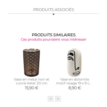
PRODUITS ASSOCIÉS
PRODUITS SIMILAIRES
Ces produits pourraient vous intéresser
Vase en métal noir et
Vase en dolomite
Va
cuivré Aster 20 cm
motif visage 19 x 9 cm
Ar
(Modèle 2)
15,90 €
8,90 €