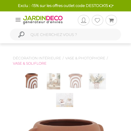
Exclu : -15% sur les offres outlet code DESTOCK15 👉
DÉCORATION INTÉRIEURE
VASE & PHOTOPHORE
VASE & SOLIFLORE