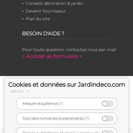
Conseils décoration & jardin
Devenir fournisseur
Plan du site
BESOIN D'AIDE ?
Pour toute question, contactez nous par mail
> Accéder au formulaire <
Cookies et données sur Jardindeco.com
détails
Mesure d'audience
(?)
e-commerçant français
Suivi des conversions partenaires
(?)