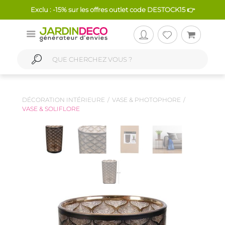
Exclu : -15% sur les offres outlet code DESTOCK15 👉
DÉCORATION INTÉRIEURE
VASE & PHOTOPHORE
VASE & SOLIFLORE