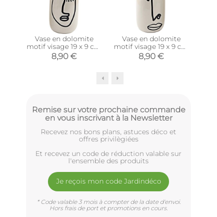
Vase en dolomite
Vase en dolomite
Vas
motif visage 19 x 9 cm
motif visage 19 x 9 cm
(Modèle 1)
(Modèle 2)
8,90 €
8,90 €
Remise sur votre prochaine commande
en vous inscrivant à la Newsletter
Recevez nos bons plans, astuces déco et
offres privilègiées
Et recevez un code de réduction valable sur
l'ensemble des produits
Je reçois mon code Jardindéco
* Code valable 3 mois à compter de la date d'envoi.
Hors frais de port et promotions en cours.