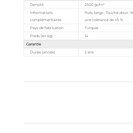
Densité
2500 gr/m²
Informations
Poils longs ; Touché doux ;
complémentaires
une tolérance de ±5 %.
Pays de fabrication
Turquie
Poids (en kg)
14
Garantie
Durée (année)
2 ans