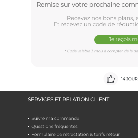
Remise sur votre prochaine comm
Recevez nos bons plans, a
Et recevez un code de réducti
Je reçois 
* Code valable 3 mois à compter de la dat
14 JOU
SERVICES ET RELATION CLIENT
Suivre ma commande
Questions fréquentes
Formulaire de rétractation & tarifs retour