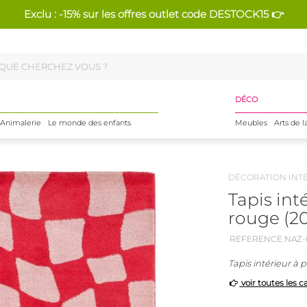
Exclu : -15% sur les offres outlet code DESTOCK15 👉
DÉCO
Animalerie
Le monde des enfants
Meubles
Arts de l
DÉCORATION INT
Tapis int
rouge (2
REFERENCE NAZ-
Tapis intérieur à 
voir toutes les c