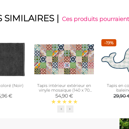
 SIMILAIRES
|
Ces produits pourraient
-19%
oloré (Noir)
Tapis intérieur extérieur en
Tapis en c
vinyle mosaique (140 x 70
balei
cm)
5,96 €
54,90 €
29,90 