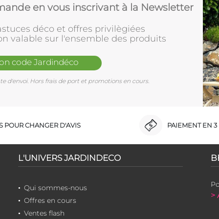
ande en vous inscrivant à la Newsletter
stuces déco et offres privilègiées
on valable sur l'ensemble des produits
mon code Jardindéco
e d'envoi. Hors frais de port et promotions en cours.
RS POUR CHANGER D'AVIS
PAIEMENT EN 3 
L'UNIVERS JARDINDECO
B
Po
Qui sommes-nous
> 
Offres en cours
Ventes flash