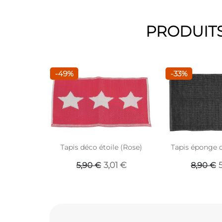
PRODUITS
-49%
-33%
Tapis déco étoile (Rose)
Tapis éponge c
3,01 €
5,90 €
8,90 €