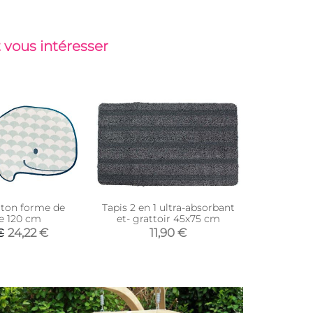
 vous intéresser
-32%
oton forme de
Tapis 2 en 1 ultra-absorbant
Tapis en p
ne 120 cm
et- grattoir 45x75 cm
Evora 
24,22 €
11,90 €
€
145,