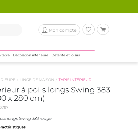
Mon compte
a table
Décoration intérieure
Détente et loisirs
ÉRIEURE
LINGE DE MAISON
TAPIS INTÉRIEUR
érieur à poils longs Swing 383
00 x 280 cm)
0797
poils longs Swing 383 rouge
aractéristiques