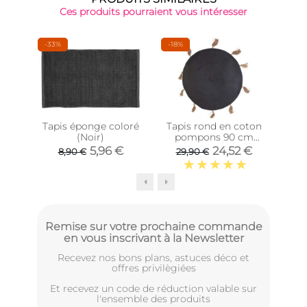
Ces produits pourraient vous intéresser
-33%
-18%
-38
Tapis éponge coloré
Tapis rond en coton
(Noir)
pompons 90 cm
et
(Anthracite)
5,96 €
24,52 €
8,90 €
29,90 €
1
Remise sur votre prochaine commande
en vous inscrivant à la Newsletter
Recevez nos bons plans, astuces déco et
offres privilègiées
Et recevez un code de réduction valable sur
l'ensemble des produits