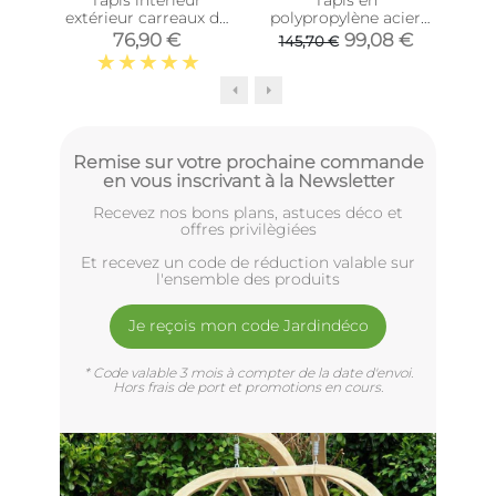
extérieur carreaux de
polypropylène acier
p
ciment petites étoiles
Evora (230 x 160 cm)
76,90 €
99,08 €
145,70 €
2
(135 x 90 cm)
Remise sur votre prochaine commande
en vous inscrivant à la Newsletter
Recevez nos bons plans, astuces déco et
offres privilègiées
Et recevez un code de réduction valable sur
l'ensemble des produits
Je reçois mon code Jardindéco
* Code valable 3 mois à compter de la date d'envoi.
Hors frais de port et promotions en cours.