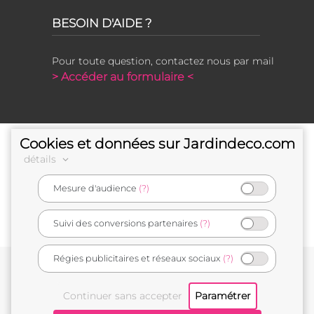
BESOIN D'AIDE ?
Pour toute question, contactez nous par mail
> Accéder au formulaire <
Cookies et données sur Jardindeco.com
détails
Mesure d'audience
(?)
e-commerçant français
Suivi des conversions partenaires
(?)
Régies publicitaires et réseaux sociaux
(?)
Conditions générales de vente