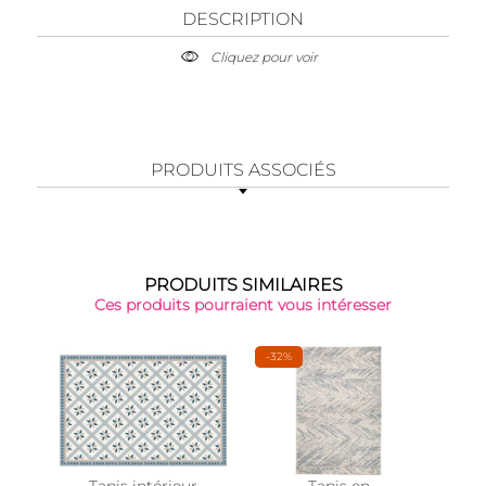
DESCRIPTION
Cliquez pour voir
PRODUITS ASSOCIÉS
PRODUITS SIMILAIRES
Ces produits pourraient vous intéresser
-32%
-18%
Tapis intérieur
Tapis en
Tap