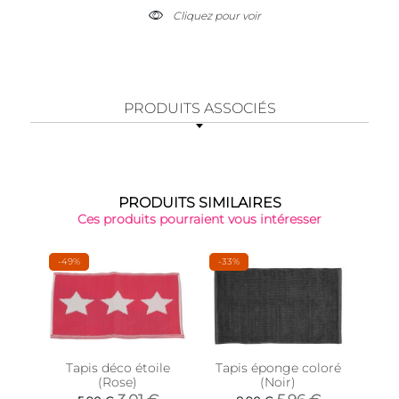
Cliquez pour voir
PRODUITS ASSOCIÉS
PRODUITS SIMILAIRES
Ces produits pourraient vous intéresser
-49%
-33%
-19%
Tapis déco étoile
Tapis éponge coloré
Tapi
(Rose)
(Noir)
de