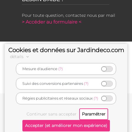
Pour toute question, contactez nous par mail
> Accéder au formulaire <
Cookies et données sur Jardindeco.com
détails
Mesure d'audience
(?)
e-commerçant français
Suivi des conversions partenaires
(?)
Régies publicitaires et réseaux sociaux
(?)
Conditions générales de vente
Mentions légales