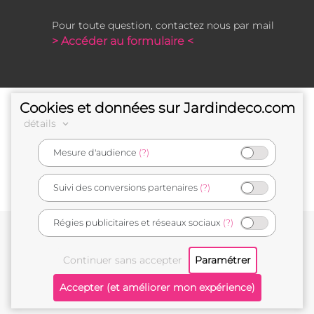
Pour toute question, contactez nous par mail
> Accéder au formulaire <
Cookies et données sur Jardindeco.com
détails
Mesure d'audience
(?)
e-commerçant français
Suivi des conversions partenaires
(?)
Régies publicitaires et réseaux sociaux
(?)
Conditions générales de vente
Mentions légales