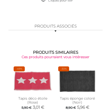
Cliquez pour voir
PRODUITS ASSOCIÉS
PRODUITS SIMILAIRES
Ces produits pourraient vous intéresser
-49%
-33%
Tapis déco étoile
Tapis éponge coloré
(Rose)
(Noir)
ex
mos
3,01 €
5,96 €
5,90 €
8,90 €