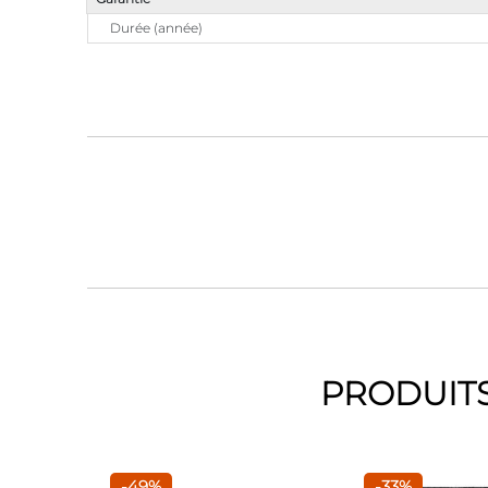
Durée (année)
PRODUITS
-49%
-33%