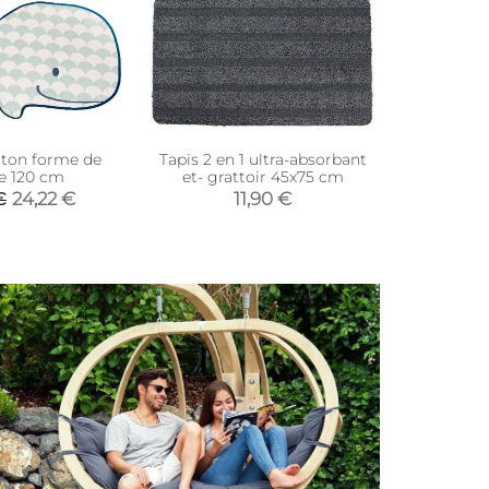
oton forme de
Tapis 2 en 1 ultra-absorbant
Tapis en p
ne 120 cm
et- grattoir 45x75 cm
Evora 
24,22 €
11,90 €
€
145,