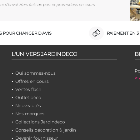
e d'envoi. Hors frais de port et promotions en cours.
RS POUR CHANGER D'AVIS
PAIEMENT EN 3 
L'UNIVERS JARDINDECO
B
Po
Qui sommes-nous
> 
Offres en cours
Ventes flash
Outlet déco
Nouveautés
Nos marques
Collections Jardindeco
Conseils décoration & jardin
Devenir fournisseur