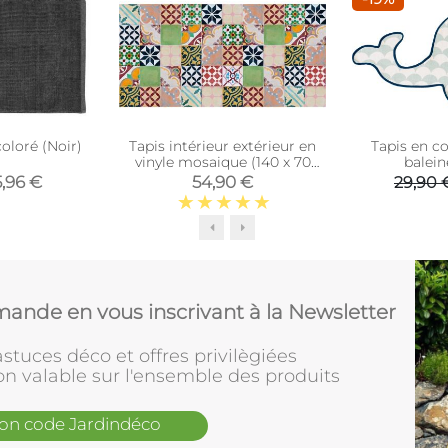
oloré (Noir)
Tapis intérieur extérieur en
Tapis en c
vinyle mosaique (140 x 70
balei
cm)
5,96 €
54,90 €
29,90 
ande en vous inscrivant à la Newsletter
stuces déco et offres privilègiées
on valable sur l'ensemble des produits
mon code Jardindéco