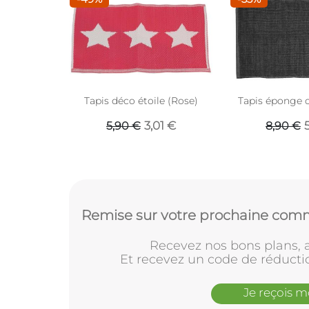
Tapis déco étoile (Rose)
Tapis éponge c
3,01 €
5,90 €
8,90 €
Remise sur votre prochaine comm
Recevez nos bons plans, a
Et recevez un code de réducti
Je reçois 