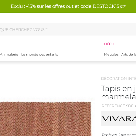
Exclu : -15% sur les offres outlet code DESTOCK15 👉
DÉCO
Animalerie
Le monde des enfants
Meubles
Arts de l
DÉCORATION INT
Tapis en 
marmelad
REFERENCE SDE-
Tapis en jute et 