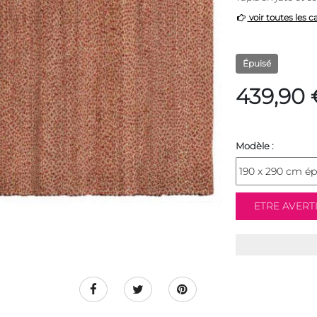
voir toutes les c
Épuisé
439,90 
Modèle :