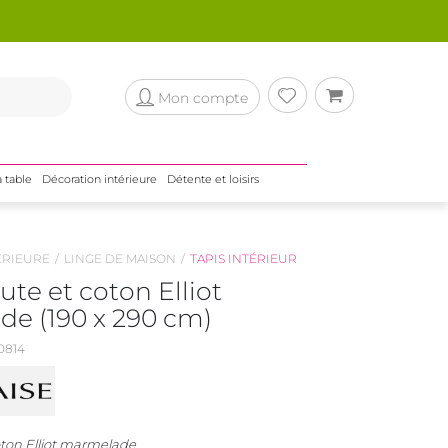
Mon compte
a table
Décoration intérieure
Détente et loisirs
ÉRIEURE
LINGE DE MAISON
TAPIS INTÉRIEUR
jute et coton Elliot
e (190 x 290 cm)
0814
coton Elliot marmelade