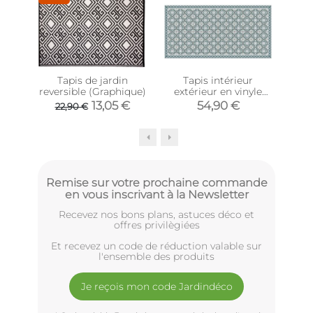
Tapis de jardin
Tapis intérieur
reversible (Graphique)
extérieur en vinyle
ex
carreaux portuguais
mos
13,05 €
54,90 €
22,90 €
(140 x 70 cm)
Remise sur votre prochaine commande
en vous inscrivant à la Newsletter
Recevez nos bons plans, astuces déco et
offres privilègiées
Et recevez un code de réduction valable sur
l'ensemble des produits
Je reçois mon code Jardindéco