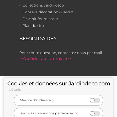
Collections Jardindeco
Conseils décoration & jardin
Devenir fournisseur
Plan du site
BESOIN D'AIDE ?
Pour toute question, contactez nous par mail
> Accéder au formulaire <
Cookies et données sur Jardindeco.com
détails
Mesure d'audience
(?)
e-commerçant français
Suivi des conversions partenaires
(?)