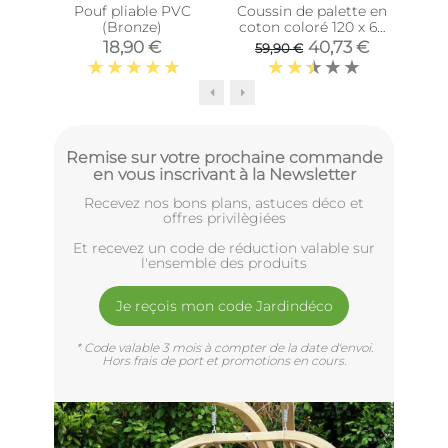
Pouf pliable PVC
Coussin de palette en
P
(Bronze)
coton coloré 120 x 60
exté
cm (Turquoise)
18,90 €
40,73 €
59,90 €
Remise sur votre prochaine commande
en vous inscrivant à la Newsletter
Recevez nos bons plans, astuces déco et
offres privilègiées
Et recevez un code de réduction valable sur
l'ensemble des produits
Je reçois mon code Jardindéco
* Code valable 3 mois à compter de la date d'envoi.
Hors frais de port et promotions en cours.