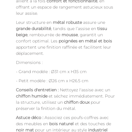
allient à la fois
confort et fonctionnalité
, en
offrant un espace de rangement astucieux sous
leur assise.
Leur structure en
métal robuste
assure une
grande durabilité
, tandis que l’assise en
tissu
beige
, rembourrée de
mousse
, garantit un
confort optimal. Les
poignées en métal et bois
apportent une finition raffinée et facilitent leur
déplacement.
Dimensions :
- Grand modèle : Ø31 cm x H35 cm
- Petit modèle : Ø26 cm x H26.5 cm
Conseils d'entretien :
Nettoyez l'assise avec un
chiffon humide
et séchez immédiatement. Pour
la structure, utilisez un
chiffon doux
pour
préserver la finition du métal.
Astuce déco :
Associez ces poufs-coffres avec
des meubles en
bois naturel
et des touches de
noir mat
pour un intérieur au style
industriel