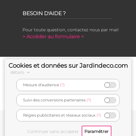
BESOIN D'AIDE ?
Pour toute question, contactez nous par mail
> Accéder au formulaire <
Cookies et données sur Jardindeco.com
détails
Mesure d'audience
(?)
e-commerçant français
Suivi des conversions partenaires
(?)
Régies publicitaires et réseaux sociaux
(?)