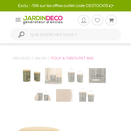
Exclu : -15% sur les offres outlet code DESTOCK15 👉
MEUBLES
SALON
POUF & TABOURET BAS