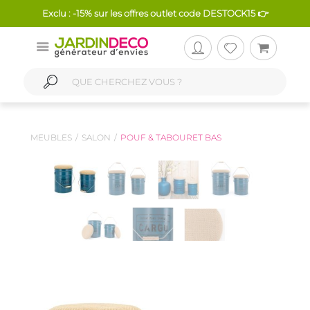
Exclu : -15% sur les offres outlet code DESTOCK15 👉
MEUBLES
SALON
POUF & TABOURET BAS