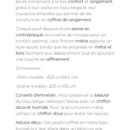
poufs combinent à la fois
confort
et
rangement
,
grâce à leur assise en tissu beige et leur
couvercle amovible qui permet de les
transformer en
coffres de rangement
.
Chaque pouf dispose d'une
assise en
contreplaqué
recouverte de mousse pour un
confort optimal. Leur finition
matte
apporte un
style épuré, tandis que les poignées en
métal et
bois
facilitent leur déplacement tout en ajoutant
une touche de
raffinement
.
Dimensions :
-Petit modèle : Ø26 x H26.5 cm
-Grand modèle : Ø31 x H35 cm
Conseils d'entretien :
Pour préserver la
beauté
du tissu beige, nettoyez l'assise avec un
chiffon
doux et humide
. Pour la structure en métal,
utilisez un
chiffon doux
pour éviter les rayures.
Astuce déco :
Ces poufs-coffres en métal bleu
trouveront leur place dans un salon ou une