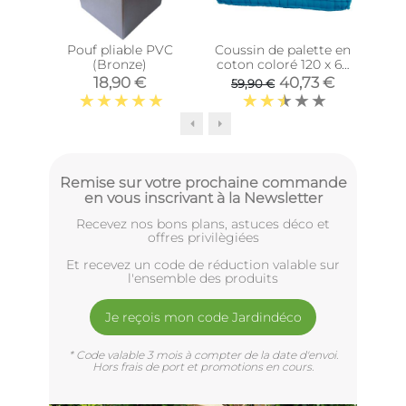
Pouf pliable PVC
Coussin de palette en
P
(Bronze)
coton coloré 120 x 60
exté
cm (Turquoise)
18,90 €
40,73 €
59,90 €
Remise sur votre prochaine commande
en vous inscrivant à la Newsletter
Recevez nos bons plans, astuces déco et
offres privilègiées
Et recevez un code de réduction valable sur
l'ensemble des produits
Je reçois mon code Jardindéco
* Code valable 3 mois à compter de la date d'envoi.
Hors frais de port et promotions en cours.