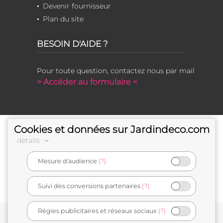
Devenir fournisseur
Plan du site
BESOIN D'AIDE ?
Pour toute question, contactez nous par mail
> Accéder au formulaire <
Cookies et données sur Jardindeco.com
détails
Mesure d'audience
(?)
e-commerçant français
Suivi des conversions partenaires
(?)
Régies publicitaires et réseaux sociaux
(?)