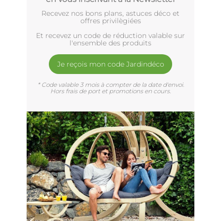
Recevez nos bons plans, astuces déco et
offres privilègiées
Et recevez un code de réduction valable sur
l'ensemble des produits
Je reçois mon code Jardindéco
* Code valable 3 mois à compter de la date d'envoi.
Hors frais de port et promotions en cours.