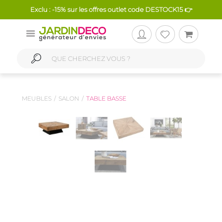
Exclu : -15% sur les offres outlet code DESTOCK15 👉
MEUBLES
SALON
TABLE BASSE