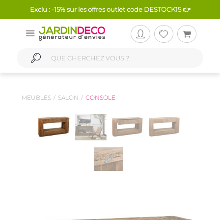
Exclu : -15% sur les offres outlet code DESTOCK15 👉
MEUBLES
SALON
CONSOLE