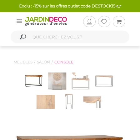
Exclu : -15% sur les offres outlet code DESTOCK15 👉
MEUBLES
SALON
CONSOLE