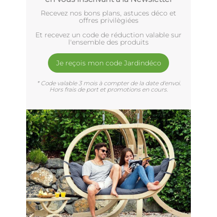
Recevez nos bons plans, astuces déco et
offres privilègiées
Et recevez un code de réduction valable sur
l'ensemble des produits
Je reçois mon code Jardindéco
* Code valable 3 mois à compter de la date d'envoi.
Hors frais de port et promotions en cours.