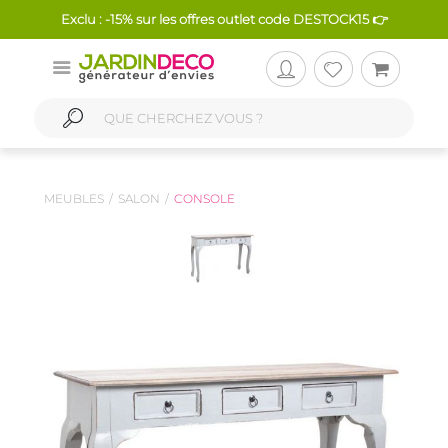
Exclu : -15% sur les offres outlet code DESTOCK15 👉
MEUBLES
SALON
CONSOLE